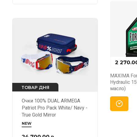
2 270.0
MAXIMA Fork
Hydraulic 1
ТОВАР ДНЯ
масло)
Очки 100% DUAL ARMEGA
Patriot Pro Pack White/ Navy -
True Gold Mirror
NEW
24 700.00