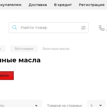
купателям
Доставка
В кредит
Регистрация
я
Мотохимия
Вилочные масла
чные масла
Товаров на странице:
ть: