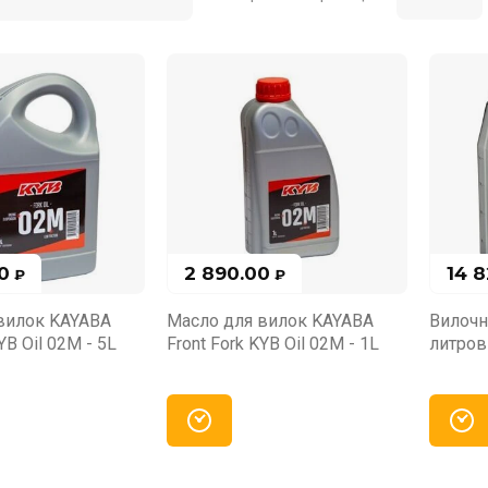
0
2 890.00
14 
₽
₽
вилок KAYABA
Масло для вилок KAYABA
Вилочн
YB Oil 02M - 5L
Front Fork KYB Oil 02M - 1L
литров