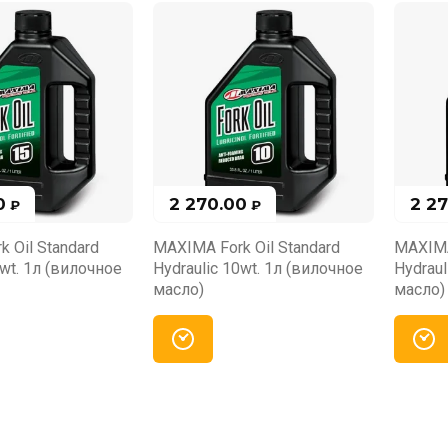
0
2 270.00
2 2
₽
₽
 Oil Standard
MAXIMA Fork Oil Standard
MAXIMA
5wt. 1л (вилочное
Hydraulic 10wt. 1л (вилочное
Hydraul
масло)
масло)