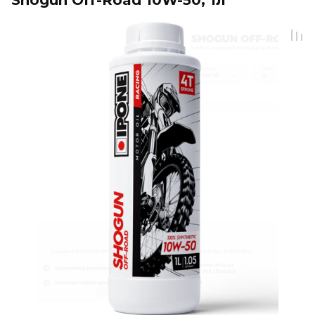
Shogun Off-Road 10W-50, 1л